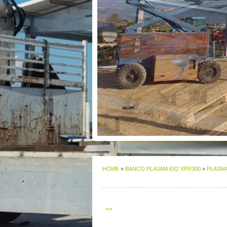
HOME
»
BANCO PLASMA 6X2 XPR300
»
PLASM
<<