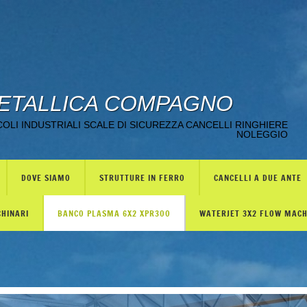
ETALLICA COMPAGNO
LI INDUSTRIALI SCALE DI SICUREZZA CANCELLI RINGHIERE
NOLEGGIO
DOVE SIAMO
STRUTTURE IN FERRO
CANCELLI A DUE ANTE
CHINARI
BANCO PLASMA 6X2 XPR300
WATERJET 3X2 FLOW MAC