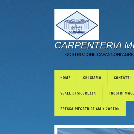
CARPENTERIA M
COSTRUZIONE CAPANNONI AGRICO
HOME
CHI SIAMO
CONTATTI
SCALE DI SICUREZZA
I NOSTRI MAC
PRESSA PIEGATRICE 6M X 200TON