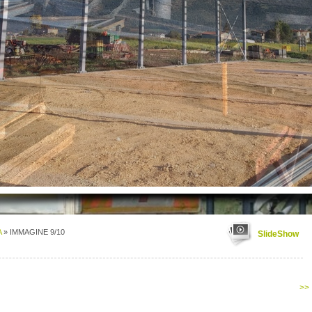
A
» IMMAGINE 9/10
SlideShow
>>