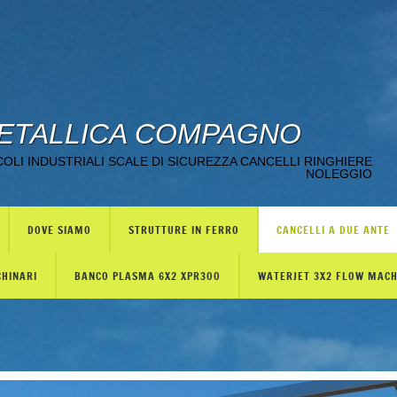
ETALLICA COMPAGNO
LI INDUSTRIALI SCALE DI SICUREZZA CANCELLI RINGHIERE
NOLEGGIO
DOVE SIAMO
STRUTTURE IN FERRO
CANCELLI A DUE ANTE
CHINARI
BANCO PLASMA 6X2 XPR300
WATERJET 3X2 FLOW MAC