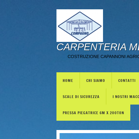
CARPENTERIA M
COSTRUZIONE CAPANNONI AGRICO
HOME
CHI SIAMO
CONTATTI
SCALE DI SICUREZZA
I NOSTRI MAC
PRESSA PIEGATRICE 6M X 200TON