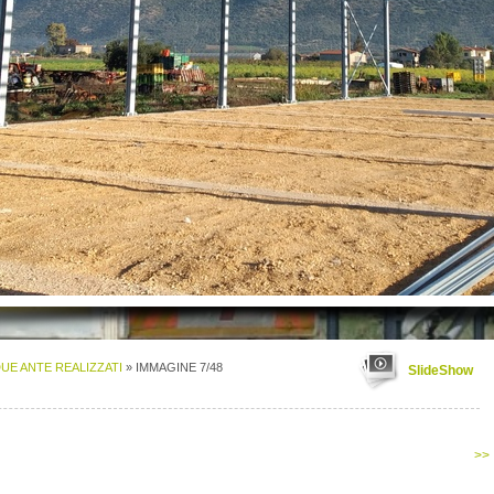
DUE ANTE REALIZZATI
» IMMAGINE 7/48
SlideShow
>>