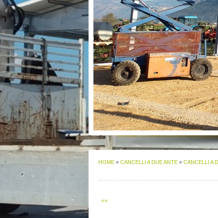
HOME
»
CANCELLI A DUE ANTE
»
CANCELLI A 
<<