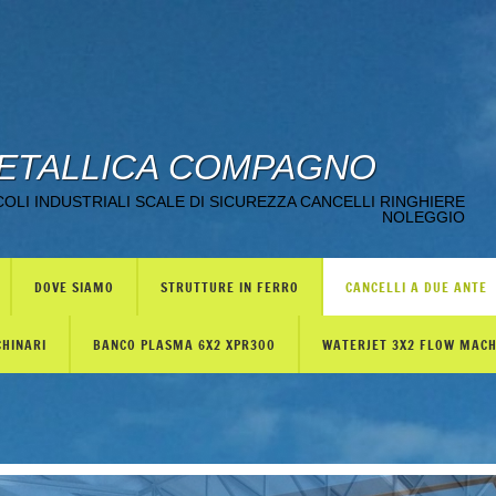
ETALLICA COMPAGNO
LI INDUSTRIALI SCALE DI SICUREZZA CANCELLI RINGHIERE
NOLEGGIO
DOVE SIAMO
STRUTTURE IN FERRO
CANCELLI A DUE ANTE
CHINARI
BANCO PLASMA 6X2 XPR300
WATERJET 3X2 FLOW MAC