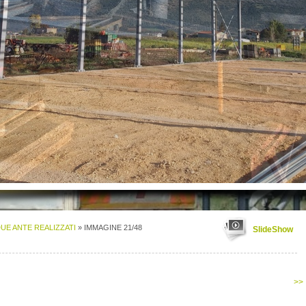
DUE ANTE REALIZZATI
» IMMAGINE 21/48
SlideShow
>>