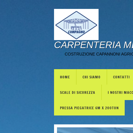
CARPENTERIA M
COSTRUZIONE CAPANNONI AGRICO
HOME
CHI SIAMO
CONTATTI
SCALE DI SICUREZZA
I NOSTRI MAC
PRESSA PIEGATRICE 6M X 200TON